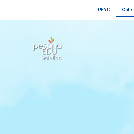
PEYC
Galer