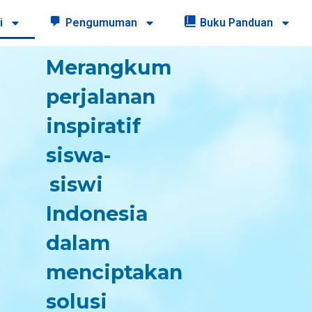
i
Pengumuman
Buku Panduan
Merangkum
perjalanan
inspiratif
siswa-
siswi
Indonesia
dalam
menciptakan
solusi